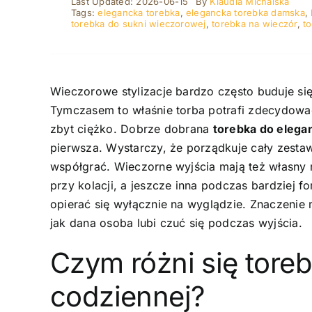
Last Updated: 2026-06-15
By
Klaudia Michalska
Tags:
elegancka torebka
,
elegancka torebka damska
,
torebka do sukni wieczorowej
,
torebka na wieczór
,
t
Wieczorowe stylizacje bardzo często buduje się
Tymczasem to właśnie torba potrafi zdecydować
zbyt ciężko. Dobrze dobrana
torebka do eleganc
pierwsza. Wystarczy, że porządkuje cały zesta
współgrać. Wieczorne wyjścia mają też własny r
przy kolacji, a jeszcze inna podczas bardziej 
opierać się wyłącznie na wyglądzie. Znaczenie m
jak dana osoba lubi czuć się podczas wyjścia.
Czym różni się tore
codziennej?