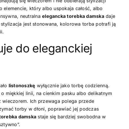
ajdują się wieczorem i nie odbierają stylizacji
 o elemencie, który albo uspokaja całość, albo
tensywna, neutralna
elegancka torebka damska
daje
stylizacja jest stonowana, kolorowa torba potrafi ją
i.
uje do eleganckiej
wało
listonoszkę
wyłącznie jako torbę codzienną.
o miękkiej linii, na cienkim pasku albo delikatnym
eż wieczorem. Ich przewaga polega przede
zymać torby w dłoni, poprawiać jej podczas
torebka damska
staje się bardziej swobodna w
sztywno”.