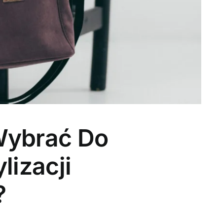
Wybrać Do
lizacji
?